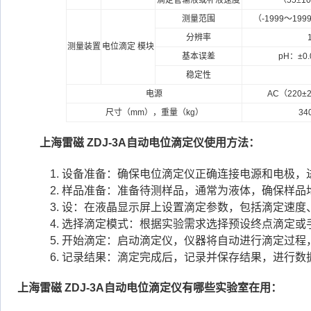
滴定管输液或补液速度
（55±
测量范围
（-1999～199
分辨率
测量装置
电位滴定 模块
基本误差
pH：±0.
稳定性
电源
AC（220±
尺寸（mm），重量（kg）
34
上海雷磁 ZDJ-3A自动电位滴定仪使用方法：
设备准备：确保电位滴定仪正确连接电源和电极，
样品准备：准备待测样品，通常为液体，确保样品
设：在液晶显示屏上设置滴定参数，包括滴定速度
选择滴定模式：根据实验需求选择预设终点滴定或
开始滴定：启动滴定仪，仪器将自动进行滴定过程
记录结果：滴定完成后，记录并保存结果，进行数
上海雷磁 ZDJ-3A自动电位滴定仪有哪些实验室在用：