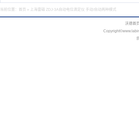
当前位置：
首页
» 上海雷磁 ZDJ-3A自动电位滴定仪 手动/自动两种模式
沃德首
Copyright©www.labin
京