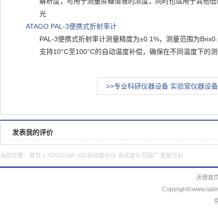
解析度，可用于测量蔗糖溶液的浓度，同时也适用于其他低
光
ATAGO PAL-3便携式折射率计
PAL-3便携式折射率计测量精度为±0.1%，测量范围为Brix
支持10°C至100°C的自动温度补偿，确保在不同温度下
>>专业科研仪器设备 实验室仪器设备
发表我的评价
当前位置：
首页
» ATAGO AP-300自动旋光仪 测试波长范围广 重复信好
沃德首
Copyright©www.labin
京