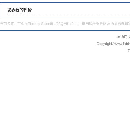
发表我的评价
当前位置：
首页
» Thermo Scientific TSQ Altis Plus三重四极杆质谱仪 高通量筛选
沃德首
Copyright©www.labin
京