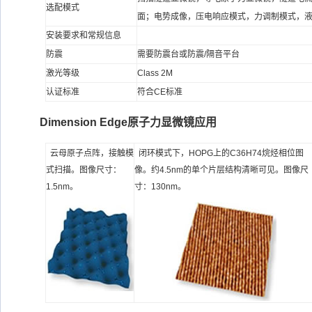
选配模式
面；电势成像，压电响应模式，力调制模式，
安装要求和常规信息
防震
需要防震台或防震/隔音平台
激光等级
Class 2M
认证标准
符合CE标准
Dimension Edge原子力显微镜应用
云母原子点阵，接触模
闭环模式下，HOPG上的C36H74烷烃相位图
式扫描。图像尺寸：
像。约4.5nm的单个片层结构清晰可见。图像尺
1.5nm。
寸：130nm。