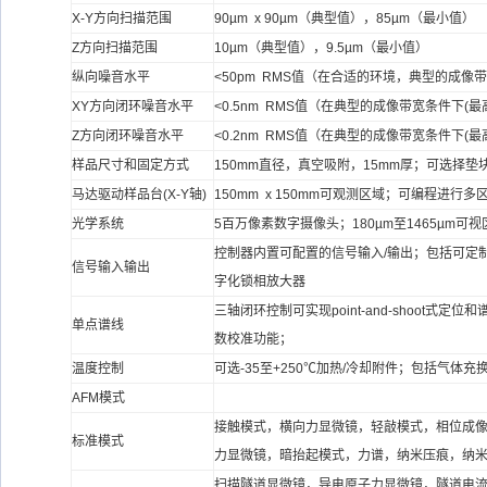
X-Y方向扫描范围
90µm x 90µm（典型值），85µm（最小值）
Z方向扫描范围
10µm（典型值），9.5µm（最小值）
纵向噪音水平
<50pm RMS值（在合适的环境，典型的成像带
XY方向闭环噪音水平
<0.5nm RMS值（在典型的成像带宽条件下(最高
Z方向闭环噪音水平
<0.2nm RMS值（在典型的成像带宽条件下(最高
样品尺寸和固定方式
150mm直径，真空吸附，15mm厚；可选择垫
马达驱动样品台(X-Y轴)
150mm x 150mm可观测区域；可编程进行多
光学系统
5百万像素数字摄像头；180µm至1465µm
控制器内置可配置的信号输入/输出；包括可定
信号输入输出
字化锁相放大器
三轴闭环控制可实现point-and-shoot式
单点谱线
数校准功能；
温度控制
可选-35至+250℃加热/冷却附件；包括气体充
AFM模式
接触模式，横向力显微镜，轻敲模式，相位成像
标准模式
力显微镜，暗抬起模式，力谱，纳米压痕，纳
扫描隧道显微镜，导电原子力显微镜，隧道电